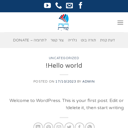
Ski
t
conten
השבת את ההבזקים
visibility_off
סמן כותרות
title
דעת קנית
תורה בוט
גלריה
צור קשר
לתרומה – DONATE
צבע רקע
settings
UNCATEGORIZED
זום (הקטנה)
zoom_out
Hello world!
זום (הגדלה)
zoom_in
POSTED ON
17/10/2023
BY
ADMIN
הקטנת גופן
remove_circle_outline
הגדלת גופן
Welcome to WordPress. This is your first post. Edit or
add_circle_outline
delete it, then start writing!
גופן קריא
spellcheck
ניגודיות בהירה
brightness_high