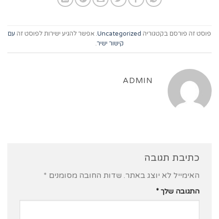
ניגודיות כהה
brightness_low
פוסט זה פורסם בקטגוריה
Uncategorized
. אפשר להגיע ישירות לפוסט זה
עם
הוסף קו תחתון לקישורים
format_underlined
קישור ישיר
.
סמן קישורים
font_download
ADMIN
לאפס
cached
את
כל
האפשרויות
כתיבת תגובה
האימייל לא יוצג באתר.
שדות החובה מסומנים
*
התגובה שלך
*